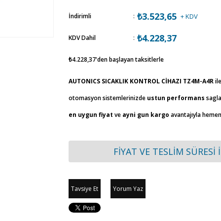
₺3.523,65
İndirimli
:
+ KDV
₺4.228,37
KDV Dahil
:
₺4.228,37
'den başlayan taksitlerle
AUTONICS SICAKLIK KONTROL CİHAZI TZ4M-A4R
il
otomasyon sistemlerinizde
ustun performans
sagla
en uygun fiyat
ve
ayni gun kargo
avantajıyla hemen 
FİYAT VE TESLİM SÜRESİ 
Tavsiye Et
Yorum Yaz