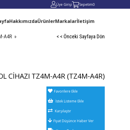
Üye Girişi
Sepetim
0
ayfa
Hakkımızda
Ürünler
Markalar
İletişim
M-A4R
< < Önceki Sayfaya Dön
OL CİHAZI TZ4M-A4R
(TZ4M-A4R)
Favorilere Ekle
İstek Listeme Ekle
Karşılaştır
Fiyat Düşünce Haber Ver