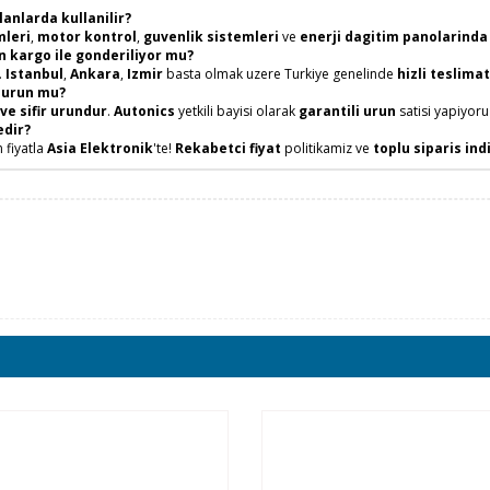
nlarda kullanilir?
mleri
,
motor kontrol
,
guvenlik sistemleri
ve
enerji dagitim panolarinda
 kargo ile gonderiliyor mu?
.
Istanbul
,
Ankara
,
Izmir
basta olmak uzere Turkiye genelinde
hizli teslimat
 urun mu?
 ve sifir urundur
.
Autonics
yetkili bayisi olarak
garantili urun
satisi yapiyoru
edir?
 fiyatla
Asia Elektronik
'te!
Rekabetci fiyat
politikamiz ve
toplu siparis ind