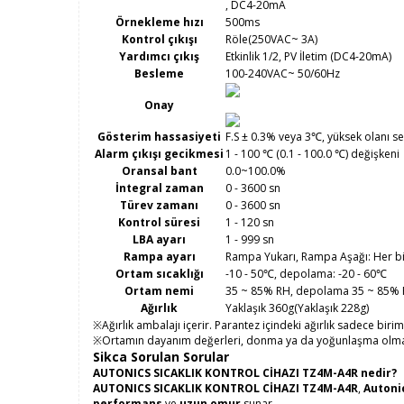
, DC4-20mA
Örnekleme hızı
500ms
Kontrol çıkışı
Röle(250VAC~ 3A)
Yardımcı çıkış
Etkinlik 1/2, PV İletim (DC4-20mA)
Besleme
100-240VAC~ 50/60Hz
Onay
Gösterim hassasiyeti
F.S ± 0.3% veya 3℃, yüksek olanı s
Alarm çıkışı gecikmesi
1 - 100 ℃ (0.1 - 100.0 ℃) değişkeni
Oransal bant
0.0~100.0%
İntegral zaman
0 - 3600 sn
Türev zamanı
0 - 3600 sn
Kontrol süresi
1 - 120 sn
LBA ayarı
1 - 999 sn
Rampa ayarı
Rampa Yukarı, Rampa Aşağı: Her bir
Ortam sıcaklığı
-10 - 50℃, depolama: -20 - 60℃
Ortam nemi
35 ~ 85% RH, depolama 35 ~ 85%
Ağırlık
Yaklaşık 360g(Yaklaşık 228g)
※Ağırlık ambalajı içerir. Parantez içindeki ağırlık sadece birim 
※Ortamın dayanım değerleri, donma ya da yoğunlaşma olmaya
Sikca Sorulan Sorular
AUTONICS SICAKLIK KONTROL CİHAZI TZ4M-A4R nedir?
AUTONICS SICAKLIK KONTROL CİHAZI TZ4M-A4R
,
Autoni
performans
ve
uzun omur
sunar.