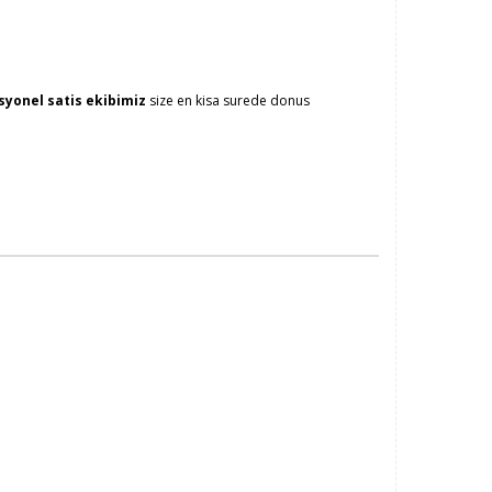
syonel satis ekibimiz
size en kisa surede donus