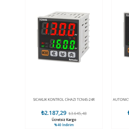
SICAKLIK KONTROL CİHAZI TCN4S-24R
AUTONICS
₺2.187,29
₺3.645,48
Ücretsiz Kargo
%40
İndirim