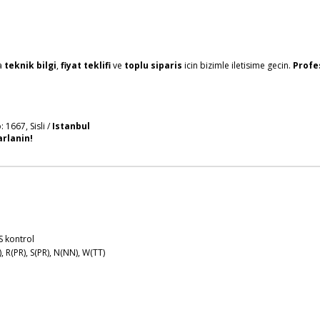
a
teknik bilgi
,
fiyat teklifi
ve
toplu siparis
icin bizimle iletisime gecin.
Profe
 1667, Sisli /
Istanbul
arlanin!
S kontrol
, R(PR), S(PR), N(NN), W(TT)