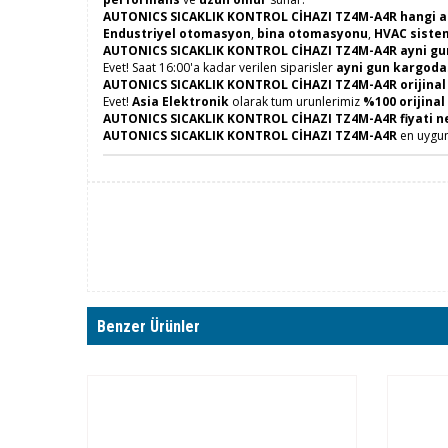
AUTONICS SICAKLIK KONTROL CİHAZI TZ4M-A4R hangi ala
Endustriyel otomasyon
,
bina otomasyonu
,
HVAC siste
AUTONICS SICAKLIK KONTROL CİHAZI TZ4M-A4R ayni gun
Evet! Saat 16:00'a kadar verilen siparisler
ayni gun kargoda
AUTONICS SICAKLIK KONTROL CİHAZI TZ4M-A4R orijinal
Evet!
Asia Elektronik
olarak tum urunlerimiz
%100 orijinal
AUTONICS SICAKLIK KONTROL CİHAZI TZ4M-A4R fiyati n
AUTONICS SICAKLIK KONTROL CİHAZI TZ4M-A4R
en uygun
Benzer Ürünler