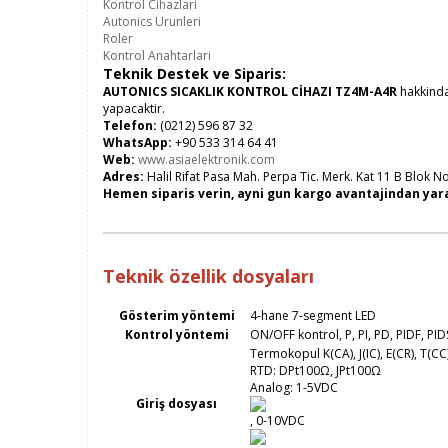
Kontrol Cihazlari
Autonics Urunleri
Roler
Kontrol Anahtarlari
Teknik Destek ve Siparis:
AUTONICS SICAKLIK KONTROL CİHAZI TZ4M-A4R
hakkind
yapacaktir.
Telefon:
(0212) 596 87 32
WhatsApp:
+90 533 314 64 41
Web:
www.asiaelektronik.com
Adres:
Halil Rifat Pasa Mah. Perpa Tic. Merk. Kat 11 B Blok No:
Hemen siparis verin, ayni gun kargo avantajindan yar
Teknik özellik dosyaları
Gösterim yöntemi
4-hane 7-segment LED
Kontrol yöntemi
ON/OFF kontrol, P, PI, PD, PIDF, PID
Termokopul K(CA), J(IC), E(CR), T(CC)
RTD: DPt100Ω, JPt100Ω
Analog: 1-5VDC
Giriş dosyası
, 0-10VDC