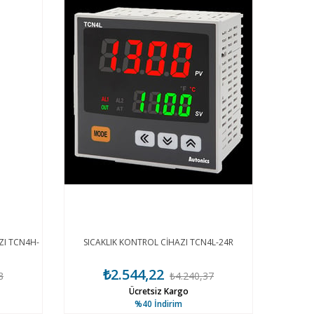
ZI TCN4H-
SICAKLIK KONTROL CİHAZI TCN4L-24R
₺2.544,22
8
₺4.240,37
Ücretsiz Kargo
%40
İndirim