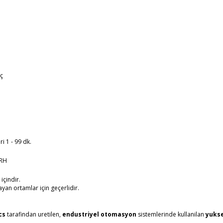
eç
i 1 - 99 dk.
 RH
içindir.
n ortamlar için geçerlidir.
cs
tarafindan uretilen,
endustriyel otomasyon
sistemlerinde kullanilan
yukse