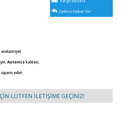
Kargo Bedava
Gelince Haber Ver
e endustriyel
yin.
Autonics
kalitesi,
siparis edin!
İÇİN LÜTFEN İLETİŞİME GEÇİNİZ!