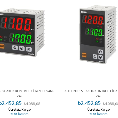
 SICAKLIK KONTROL CİHAZI TCN4M-
AUTONICS SICAKLIK KONTROL CİHA
24R
24R
₺2.452,85
₺2.452,85
₺4.088,08
₺4.088,0
Ücretsiz Kargo
Ücretsiz Kargo
%40
İndirim
%40
İndirim