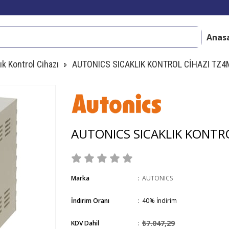
Anas
ık Kontrol Cihazı
AUTONICS SICAKLIK KONTROL CİHAZI TZ4
AUTONICS SICAKLIK KONTR
Marka
:
AUTONICS
İndirim Oranı
:
40
%
İndirim
₺7.047,29
KDV Dahil
: