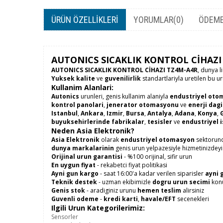
ÜRÜN ÖZELLIKLERI
YORUMLAR
(0)
ÖDEME
AUTONICS SICAKLIK KONTROL CİHAZI
AUTONICS SICAKLIK KONTROL CİHAZI TZ4M-A4R
, dunya l
Yuksek kalite
ve
guvenilirlik
standartlariyla uretilen bu u
Kullanim Alanlari:
Autonics
urunleri, genis kullanim alaniyla
endustriyel oto
kontrol panolari
,
jenerator otomasyonu
ve
enerji dag
Istanbul
,
Ankara
,
Izmir
,
Bursa
,
Antalya
,
Adana
,
Konya
,
buyuksehirlerinde
fabrikalar
,
tesisler
ve
endustriyel 
Neden Asia Elektronik?
Asia Elektronik
olarak
endustriyel otomasyon
sektorund
dunya markalarinin
genis urun yelpazesiyle hizmetinizdeyi
Orijinal urun garantisi
- %100 orijinal, sifir urun
En uygun fiyat
- rekabetci fiyat politikasi
Ayni gun kargo
- saat 16:00'a kadar verilen siparisler
ayni 
Teknik destek
- uzman ekibimizle
dogru urun secimi
konu
Genis stok
- aradiginiz urunu
hemen teslim
alirsiniz
Guvenli odeme
-
kredi karti
,
havale/EFT
secenekleri
Ilgili Urun Kategorilerimiz:
Sensorler