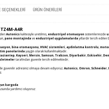
 SEÇENEKLERI
ÜRÜN ÖNERILERI
 TZ4M-A4R
ideri
Autonics
kalitesiyle uretilmis,
endustriyel otomasyon
sistemlerinizde
u
run,
pano montajinda
ve
endustriyel uygulamalarda
yillardir tercih edilen 
masyon
,
bina otomasyonu
,
HVAC sistemleri
,
aydinlatma kontrolu
,
motor
itim panolarinda
yaygin olarak kullanilmaktadir.
Gaziantep
,
Kayseri
,
Mersin
,
Samsun
,
Trabzon
,
Diyarbakir
,
Eskisehir
,
Den
isletmeler
tarafindan guvenle tercih edilmektedir.
e guvenilir adresiniz olmaya devam ediyoruz.
Autonics
,
Omron
,
Schneider
,
z.
gun kargoda
sunda yardimci oluyoruz