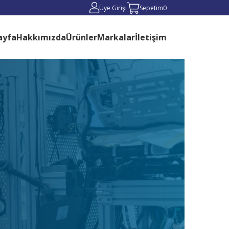
Üye Girişi
Sepetim
0
ayfa
Hakkımızda
Ürünler
Markalar
İletişim