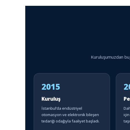
Kuruluşumuzdan bugü
2015
2
Kuruluş
Pe
İstanbul’da endüstriyel
Dah
otomasyon ve elektronik bileşen
içi
tedariği odağıyla faaliyet başladı.
taşı