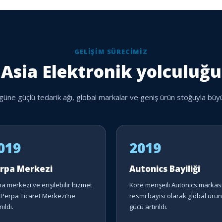
GELIŞIM SÜRECIMIZ
Asia Elektronik yolculuğu
ne güçlü tedarik ağı, global markalar ve geniş ürün stoğuyla bü
019
2019
rpa Merkezi
Autonics Bayiliği
a merkezi ve erişilebilir hizmet
Kore menşeili Autonics markas
n Perpa Ticaret Merkezi’ne
resmi bayisi olarak global ürün
nıldı.
gücü artırıldı.