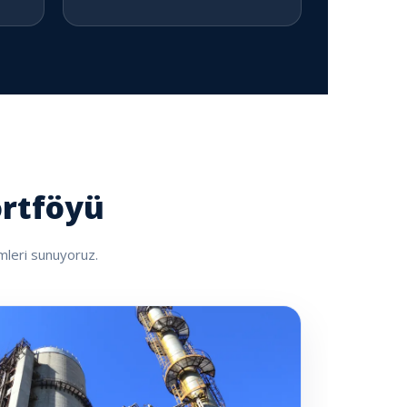
ortföyü
ümleri sunuyoruz.