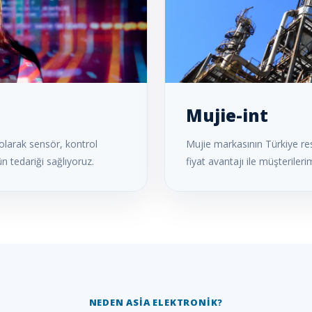
Mujie-int
olarak sensör, kontrol
Mujie markasının Türkiye res
 tedariği sağlıyoruz.
fiyat avantajı ile müşterileri
NEDEN ASIA ELEKTRONIK?