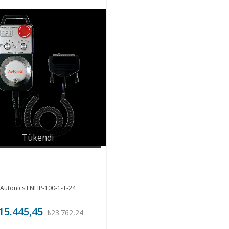
Tükendi
Autonıcs ENHP-100-1-T-24
15.445,45
₺23.762,24