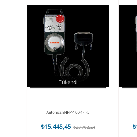
Tükendi
Autonıcs ENHP-100-1-T-5
₺15.445,45
₺
₺23.762,24