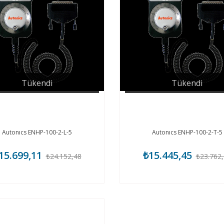
Tükendi
Tükendi
Autonıcs ENHP-100-2-L-5
Autonıcs ENHP-100-2-T-5
15.699,11
₺15.445,45
₺24.152,48
₺23.762