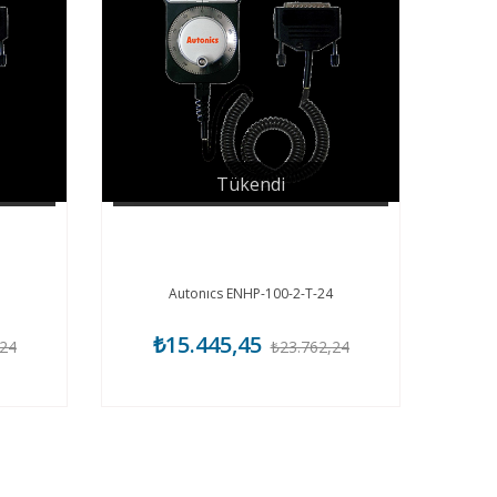
Tükendi
Autonıcs ENHP-100-2-T-24
₺15.445,45
,24
₺23.762,24