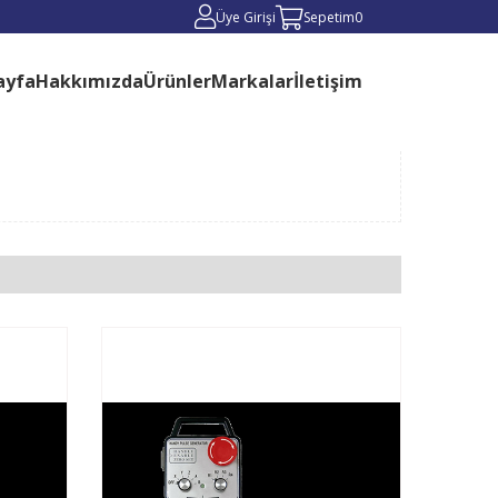
Üye Girişi
Sepetim
0
ayfa
Hakkımızda
Ürünler
Markalar
İletişim