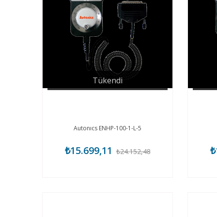
Tükendi
Autonıcs ENHP-100-1-L-5
₺15.699,11
₺
₺24.152,48