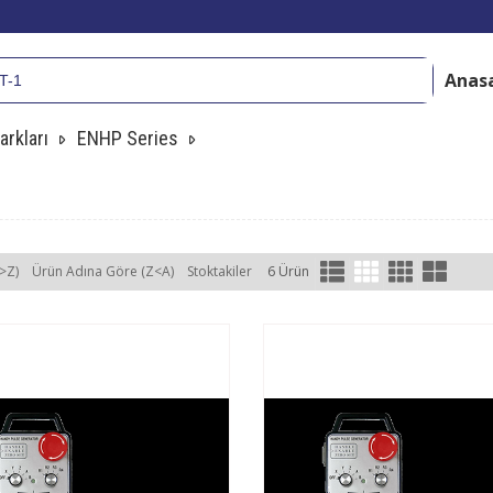
Anas
arkları
ENHP Series
>Z)
Ürün Adına Göre (Z<A)
Stoktakiler
6 Ürün