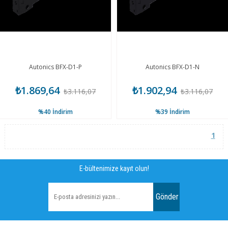
Autonics BFX-D1-P
Autonics BFX-D1-N
₺1.869,64
₺1.902,94
₺3.116,07
₺3.116,07
%40
İndirim
%39
İndirim
1
E-bültenimize kayıt olun!
Gönder