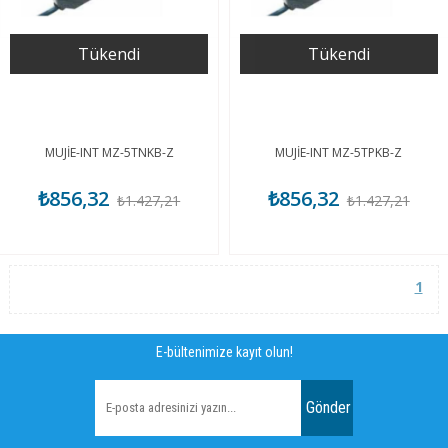
Tükendi
Tükendi
MUJİE-INT MZ-5TNKB-Z
MUJİE-INT MZ-5TPKB-Z
₺856,32
₺856,32
₺1.427,21
₺1.427,21
1
E-bültenimize kayıt olun!
Gönder