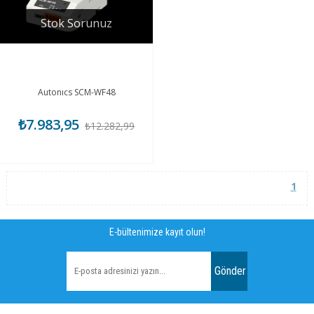
Stok Sorunuz
Autonıcs SCM-WF48
₺7.983,95
₺12.282,99
1
E-bültenimize kayıt olun!
Gönder