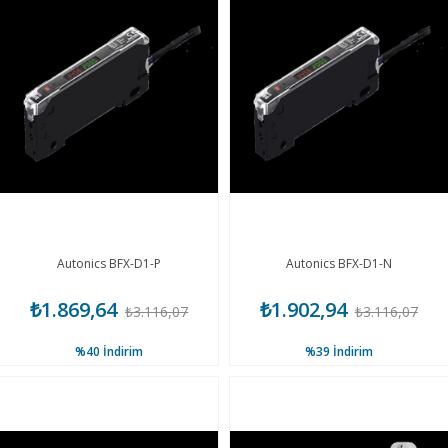
Autonics BFX-D1-P
Autonics BFX-D1-N
₺1.869,64
₺1.902,94
₺3.116,07
₺3.116,07
%40
İndirim
%39
İndirim