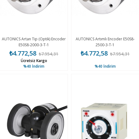
AUTONICS Artan Tip (Optik) Encoder
AUTONICS Artımlı Encoder E50S8-
E50S8-2000-3-T-1
2500-3-T-1
₺4.772,58
₺4.772,58
₺7.954,31
₺7.954,31
Ücretsiz Kargo
%40
İndirim
%40
İndirim