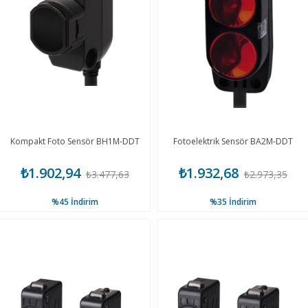
Kompakt Foto Sensör BH1M-DDT
Fotoelektrik Sensör BA2M-DDT
₺1.902,94
₺1.932,68
₺3.477,63
₺2.973,35
%45
İndirim
%35
İndirim