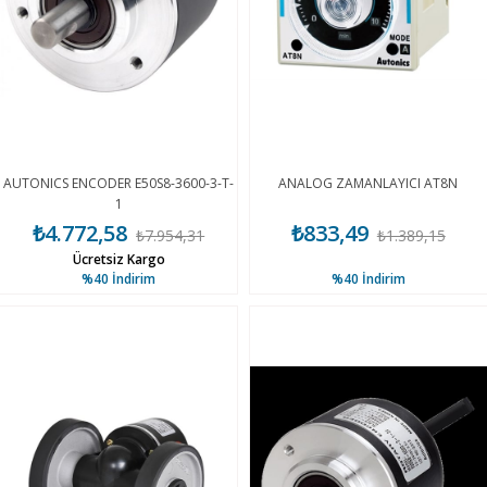
AUTONICS ENCODER E50S8-3600-3-T-
ANALOG ZAMANLAYICI AT8N
1
₺4.772,58
₺833,49
₺7.954,31
₺1.389,15
Ücretsiz Kargo
%40
İndirim
%40
İndirim