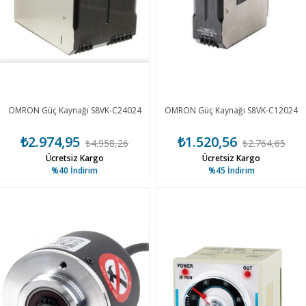
OMRON Güç Kaynağı S8VK-C24024
OMRON Güç Kaynağı S8VK-C12024
₺2.974,95
₺1.520,56
₺4.958,26
₺2.764,65
Ücretsiz Kargo
Ücretsiz Kargo
%40
İndirim
%45
İndirim