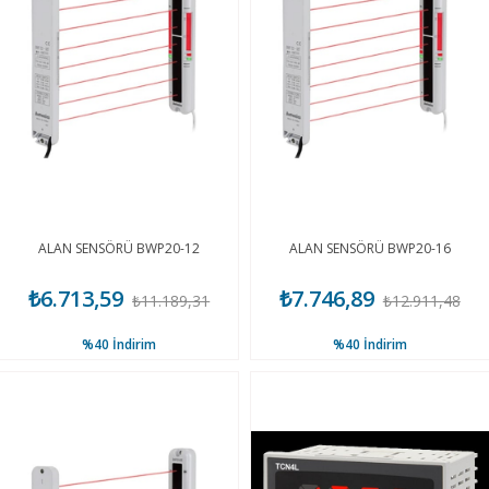
ALAN SENSÖRÜ BWP20-12
ALAN SENSÖRÜ BWP20-16
₺6.713,59
₺7.746,89
₺11.189,31
₺12.911,48
%40
İndirim
%40
İndirim