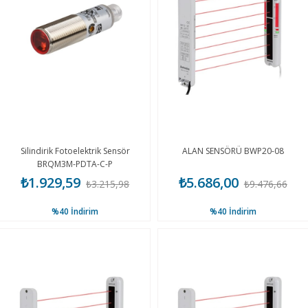
Silindirik Fotoelektrik Sensör
ALAN SENSÖRÜ BWP20-08
BRQM3M-PDTA-C-P
₺1.929,59
₺5.686,00
₺3.215,98
₺9.476,66
%40
İndirim
%40
İndirim