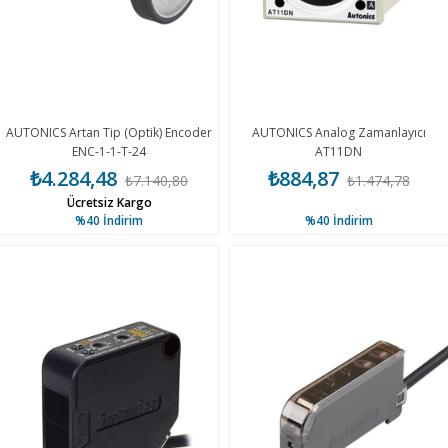
AUTONICS Artan Tip (Optik) Encoder
AUTONICS Analog Zamanlayıcı
ENC-1-1-T-24
AT11DN
₺4.284,48
₺884,87
₺7.140,80
₺1.474,78
Ücretsiz Kargo
%40
İndirim
%40
İndirim