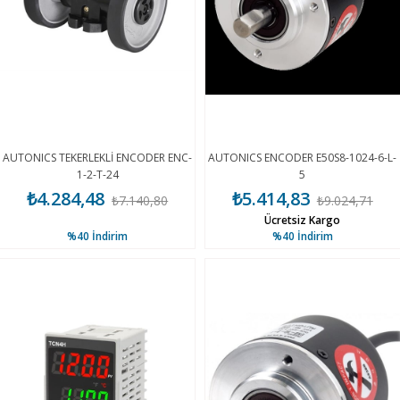
AUTONICS TEKERLEKLİ ENCODER ENC-
AUTONICS ENCODER E50S8-1024-6-L-
1-2-T-24
5
₺4.284,48
₺5.414,83
₺7.140,80
₺9.024,71
Ücretsiz Kargo
%40
İndirim
%40
İndirim