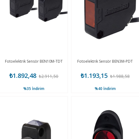
Fotoelektrik Sensör BEN10M-TDT
Fotoelektrik Sensör BEN3M-PDT
₺1.892,48
₺1.193,15
₺2.911,50
₺1.988,58
%35
İndirim
%40
İndirim