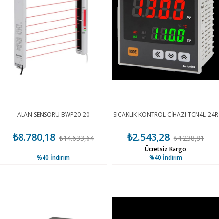
ALAN SENSÖRÜ BWP20-20
SICAKLIK KONTROL CİHAZI TCN4L-24R
₺8.780,18
₺2.543,28
₺14.633,64
₺4.238,81
Ücretsiz Kargo
%40
İndirim
%40
İndirim