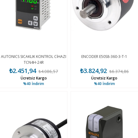
AUTONICS SICAKLIK KONTROL CİHAZI
ENCODER E50S8-360-3-T-1
TCN4H-24R
₺2.451,94
₺3.824,92
₺4.086,57
₺6.374,86
Ücretsiz Kargo
Ücretsiz Kargo
%40
İndirim
%40
İndirim