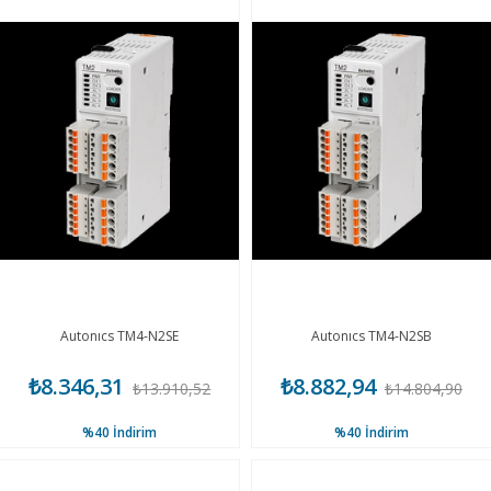
Autonıcs TM4-N2SE
Autonıcs TM4-N2SB
₺8.346,31
₺8.882,94
₺13.910,52
₺14.804,90
%40
İndirim
%40
İndirim