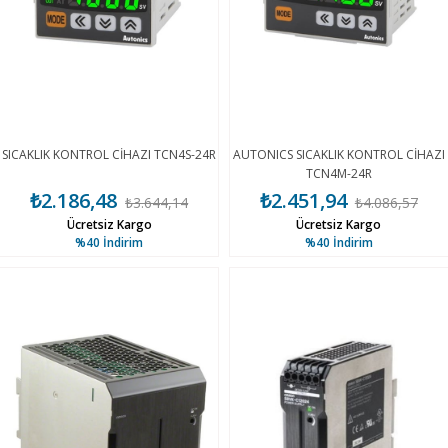
SICAKLIK KONTROL CİHAZI TCN4S-24R
AUTONICS SICAKLIK KONTROL CİHAZI
TCN4M-24R
₺2.186,48
₺2.451,94
₺3.644,14
₺4.086,57
Ücretsiz Kargo
Ücretsiz Kargo
%40
İndirim
%40
İndirim