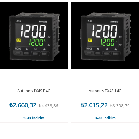
Autonıcs TX4S-B4C
Autonıcs TX4S-14C
₺2.660,32
₺2.015,22
₺4.433,86
₺3.358,70
%40
İndirim
%40
İndirim