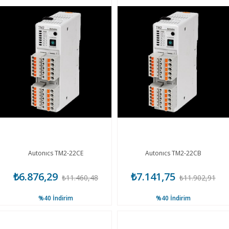
Autonıcs TM2-22CE
Autonıcs TM2-22CB
₺6.876,29
₺7.141,75
₺11.460,48
₺11.902,91
%40
İndirim
%40
İndirim