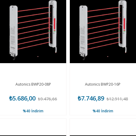
Autonics BWP20-08P
Autonics BWP20-16P
₺5.686,00
₺7.746,89
₺9.476,66
₺12.911,48
%40
İndirim
%40
İndirim