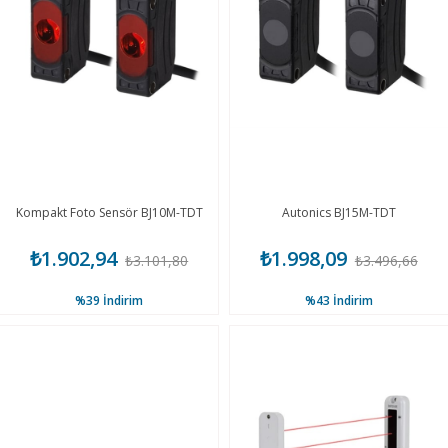
Kompakt Foto Sensör BJ10M-TDT
Autonics BJ15M-TDT
₺1.902,94
₺1.998,09
₺3.101,80
₺3.496,66
%39
İndirim
%43
İndirim