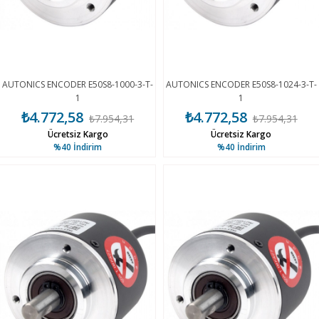
AUTONICS ENCODER E50S8-1000-3-T-
AUTONICS ENCODER E50S8-1024-3-T-
1
1
₺4.772,58
₺4.772,58
₺7.954,31
₺7.954,31
Ücretsiz Kargo
Ücretsiz Kargo
%40
İndirim
%40
İndirim