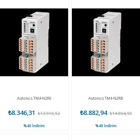
Autonıcs TM4-N2RE
Autonıcs TM4-N2RB
₺8.346,31
₺8.882,94
₺13.910,52
₺14.804,90
%40
İndirim
%40
İndirim