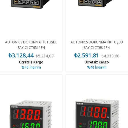
AUTONICS DOKUNMATİK TUŞLU
AUTONICS DOKUNMATİK TUŞLU
SAYICI CT6M-1P4
SAYICI CT6S-1P4
₺3.128,44
₺2.591,81
₺5.214,07
₺4.319,68
Ücretsiz Kargo
Ücretsiz Kargo
%40
İndirim
%40
İndirim