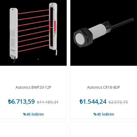
Autonics BWP20-12P
Autonıcs CR18-8DP
₺6.713,59
₺1.544,24
₺11.189,31
₺2.573,73
%40
İndirim
%40
İndirim