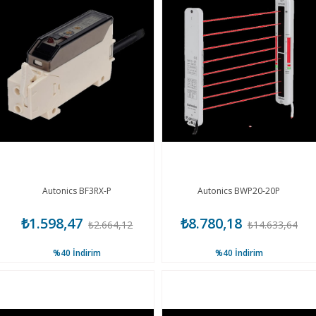
Autonics BF3RX-P
Autonics BWP20-20P
₺1.598,47
₺8.780,18
₺2.664,12
₺14.633,64
%40
İndirim
%40
İndirim