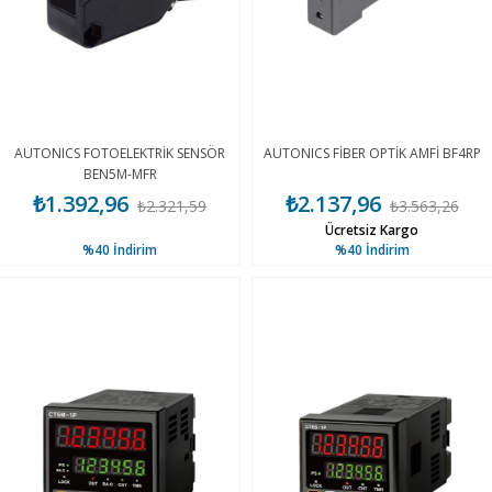
AUTONICS FOTOELEKTRİK SENSÖR
AUTONICS FİBER OPTİK AMFİ BF4RP
BEN5M-MFR
₺1.392,96
₺2.137,96
₺2.321,59
₺3.563,26
Ücretsiz Kargo
%40
İndirim
%40
İndirim