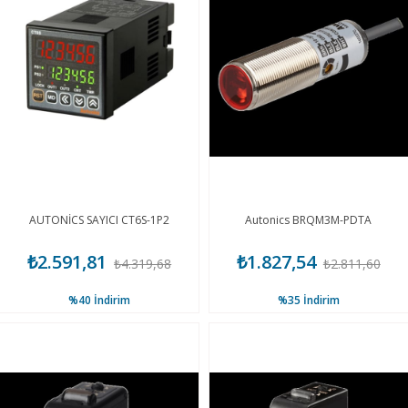
AUTONİCS SAYICI CT6S-1P2
Autonics BRQM3M-PDTA
₺2.591,81
₺1.827,54
₺4.319,68
₺2.811,60
%40
İndirim
%35
İndirim