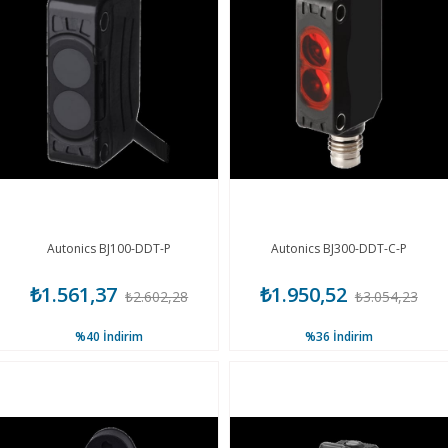
Autonics BJ100-DDT-P
Autonics BJ300-DDT-C-P
₺1.561,37
₺1.950,52
₺2.602,28
₺3.054,23
%40
İndirim
%36
İndirim