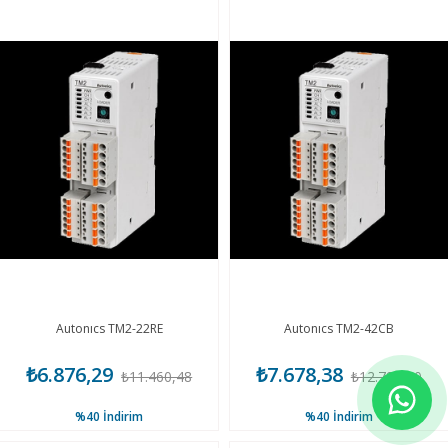
Autonıcs TM2-22RE
Autonıcs TM2-42CB
₺6.876,29
₺7.678,38
₺11.460,48
₺12.797,30
%40
İndirim
%40
İndirim