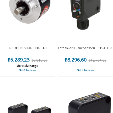
ENCODER E50S8-5000-3-T-1
Fotoelektrik Renk Sensörü BC15-LDT-C
₺5.289,23
₺8.296,60
₺8.815,39
₺12.764,00
Ücretsiz Kargo
%40
İndirim
%35
İndirim