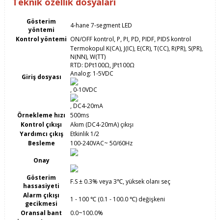
Teknik özellik dosyaları
Gösterim
4-hane 7-segment LED
yöntemi
Kontrol yöntemi
ON/OFF kontrol, P, PI, PD, PIDF, PIDS kontrol
Termokopul K(CA), J(IC), E(CR), T(CC), R(PR), S(PR),
N(NN), W(TT)
RTD: DPt100Ω, JPt100Ω
Analog: 1-5VDC
Giriş dosyası
, 0-10VDC
, DC4-20mA
Örnekleme hızı
500ms
Kontrol çıkışı
Akım (DC4-20mA) çıkışı
Yardımcı çıkış
Etkinlik 1/2
Besleme
100-240VAC~ 50/60Hz
Onay
Gösterim
F.S ± 0.3% veya 3℃, yüksek olanı seç
hassasiyeti
Alarm çıkışı
1 - 100 ℃ (0.1 - 100.0 ℃) değişkeni
gecikmesi
Oransal bant
0.0~100.0%