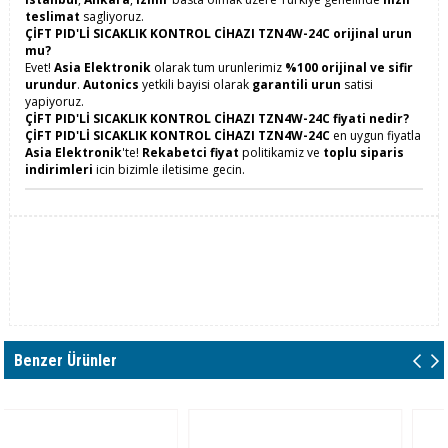
teslimat
sagliyoruz.
ÇİFT PID'Lİ SICAKLIK KONTROL CİHAZI TZN4W-24C orijinal urun
mu?
Evet!
Asia Elektronik
olarak tum urunlerimiz
%100 orijinal ve sifir
urundur
.
Autonics
yetkili bayisi olarak
garantili urun
satisi
yapiyoruz.
ÇİFT PID'Lİ SICAKLIK KONTROL CİHAZI TZN4W-24C fiyati nedir?
ÇİFT PID'Lİ SICAKLIK KONTROL CİHAZI TZN4W-24C
en uygun fiyatla
Asia Elektronik
'te!
Rekabetci fiyat
politikamiz ve
toplu siparis
indirimleri
icin bizimle iletisime gecin.
Benzer Ürünler