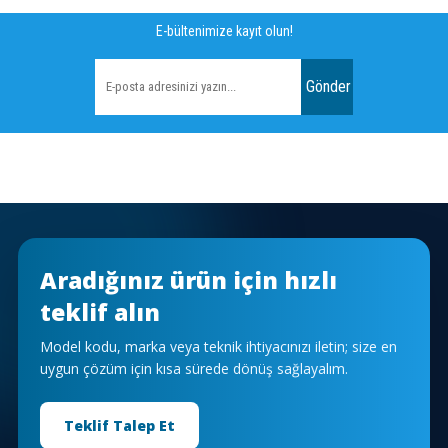
E-bültenimize kayıt olun!
Gönder
Aradığınız ürün için hızlı
teklif alın
Model kodu, marka veya teknik ihtiyacınızı iletin; size en
uygun çözüm için kısa sürede dönüş sağlayalım.
Teklif Talep Et