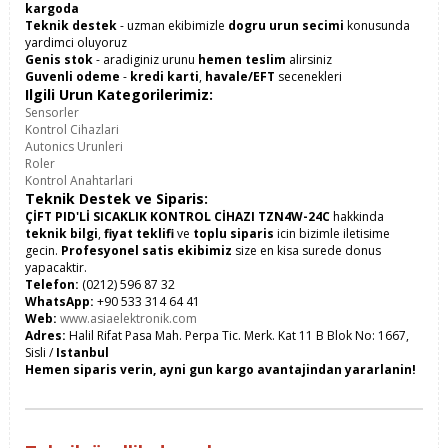
kargoda
Teknik destek
- uzman ekibimizle
dogru urun secimi
konusunda
yardimci oluyoruz
Genis stok
- aradiginiz urunu
hemen teslim
alirsiniz
Guvenli odeme
-
kredi karti
,
havale/EFT
secenekleri
Ilgili Urun Kategorilerimiz:
Sensorler
Kontrol Cihazlari
Autonics Urunleri
Roler
Kontrol Anahtarlari
Teknik Destek ve Siparis:
ÇİFT PID'Lİ SICAKLIK KONTROL CİHAZI TZN4W-24C
hakkinda
teknik bilgi
,
fiyat teklifi
ve
toplu siparis
icin bizimle iletisime
gecin.
Profesyonel satis ekibimiz
size en kisa surede donus
yapacaktir.
Telefon:
(0212) 596 87 32
WhatsApp:
+90 533 314 64 41
Web:
www.asiaelektronik.com
Adres:
Halil Rifat Pasa Mah. Perpa Tic. Merk. Kat 11 B Blok No: 1667,
Sisli /
Istanbul
Hemen siparis verin, ayni gun kargo avantajindan yararlanin!