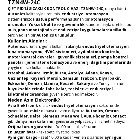
TZN4W-24C
ÇİFT PID'Lİ SICAKLIK KONTROL CİHAZI TZN4W-24C
, dunya lideri
Autonics
kalitesiyle uretilmis,
endustriyel otomasyon
sistemlerinizde
ustun performans
sunan bir
otomasyon
urunudur
.
Yuksek kalite
ve
guvenilirlik
standartlariyla uretilen bu
urun,
pano montajinda
ve
endustriyel uygulamalarda
yillardir
tercih edilen bir
Autonics urunudur
.
Kullanim Alanlari:
Autonics
urunleri, genis kullanim alaniyla
endustriyel otomasyon
,
bina otomasyonu
,
HVAC sistemleri
,
aydinlatma kontrolu
,
motor kontrol devreleri
,
guvenlik sistemleri
,
pompa kontrol
panolari
,
jenerator otomasyonu
ve
enerji dagitim panolarinda
yaygin olarak kullanilmaktadir.
Istanbul
,
Ankara
,
Izmir
,
Bursa
,
Antalya
,
Adana
,
Konya
,
Gaziantep
,
Kayseri
,
Mersin
,
Samsun
,
Trabzon
,
Diyarbakir
,
Eskisehir
,
Denizli
,
Manisa
,
Kocaeli
,
Sakarya
ve Turkiye'nin tum
buyuksehirlerinde
fabrikalar
,
tesisler
ve
endustriyel
isletmeler
tarafindan guvenle tercih edilmektedir.
Neden Asia Elektronik?
Asia Elektronik
olarak
endustriyel otomasyon
sektorunde
guvenilir adresiniz olmaya devam ediyoruz.
Autonics
,
Omron
,
Schneider
,
Delta
,
Siemens
,
Mean Well
,
ABB
,
Phoenix Contact
gibi
dunya markalarinin
genis urun yelpazesiyle hizmetinizdeyiz.
Orijinal urun garantisi
- %100 orijinal, sifir urun
En uygun fiyat
- rekabetci fiyat politikasi
Ayni gun kargo
- saat 16:00'a kadar verilen siparisler
ayni gun