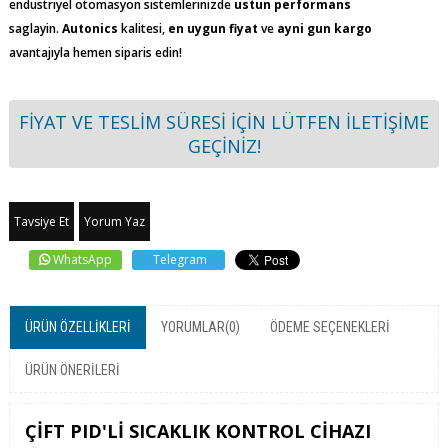
endustriyel otomasyon sistemlerinizde
ustun performans
saglayin.
Autonics
kalitesi,
en uygun fiyat
ve
ayni gun kargo
avantajıyla hemen siparis edin!
FİYAT VE TESLİM SÜRESİ İÇİN LÜTFEN İLETİŞİME
GEÇİNİZ!
Tavsiye Et
Yorum Yaz
WhatsApp
Telegram
ÜRÜN ÖZELLIKLERI
YORUMLAR
(0)
ÖDEME SEÇENEKLERI
ÜRÜN ÖNERILERI
ÇİFT PID'Lİ SICAKLIK KONTROL CİHAZI