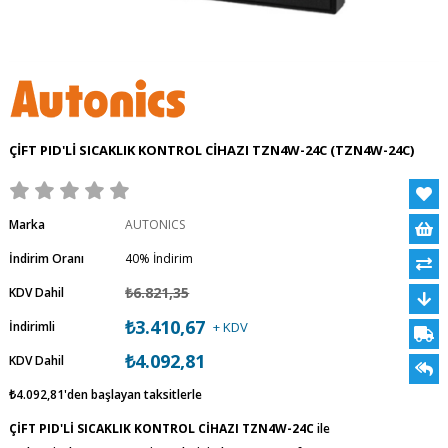
ÇİFT PID'Lİ SICAKLIK KONTROL CİHAZI TZN4W-24C
(TZN4W-24C)
Marka
AUTONICS
İndirim Oranı
40
%
İndirim
₺6.821,35
KDV Dahil
₺3.410,67
İndirimli
+ KDV
₺4.092,81
KDV Dahil
₺4.092,81
'den başlayan taksitlerle
ÇİFT PID'Lİ SICAKLIK KONTROL CİHAZI TZN4W-24C
ile