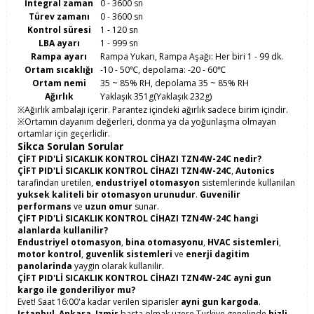
İntegral zaman
0 - 3600 sn
Türev zamanı
0 - 3600 sn
Kontrol süresi
1 - 120 sn
LBA ayarı
1 - 999 sn
Rampa ayarı
Rampa Yukarı, Rampa Aşağı: Her biri 1 - 99 dk.
Ortam sıcaklığı
-10 - 50℃, depolama: -20 - 60℃
Ortam nemi
35 ~ 85% RH, depolama 35 ~ 85% RH
Ağırlık
Yaklaşık 351g(Yaklaşık 232g)
※Ağırlık ambalajı içerir. Parantez içindeki ağırlık sadece birim içindir.
※Ortamın dayanım değerleri, donma ya da yoğunlaşma olmayan
ortamlar için geçerlidir.
Sikca Sorulan Sorular
ÇİFT PID'Lİ SICAKLIK KONTROL CİHAZI TZN4W-24C nedir?
ÇİFT PID'Lİ SICAKLIK KONTROL CİHAZI TZN4W-24C
,
Autonics
tarafindan uretilen,
endustriyel otomasyon
sistemlerinde kullanilan
yuksek kaliteli bir otomasyon urunudur
.
Guvenilir
performans
ve
uzun omur
sunar.
ÇİFT PID'Lİ SICAKLIK KONTROL CİHAZI TZN4W-24C hangi
alanlarda kullanilir?
Endustriyel otomasyon
,
bina otomasyonu
,
HVAC sistemleri
,
motor kontrol
,
guvenlik sistemleri
ve
enerji dagitim
panolarinda
yaygin olarak kullanilir.
ÇİFT PID'Lİ SICAKLIK KONTROL CİHAZI TZN4W-24C ayni gun
kargo ile gonderiliyor mu?
Evet! Saat 16:00'a kadar verilen siparisler
ayni gun kargoda
.
Istanbul
,
Ankara
,
Izmir
basta olmak uzere Turkiye genelinde
hizli