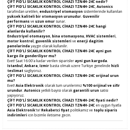
ÇİFT PID'Lİ SICAKLIK KONTROL CİHAZI TZN4H-24C nedir?
ÇİFT PID'Lİ SICAKLIK KONTROL CİHAZI TZN4H-24C
,
Autonics
tarafindan uretilen,
endustriyel otomasyon
sistemlerinde kullanilan
yuksek kaliteli bir otomasyon urunudur
.
Guvenilir
performans
ve
uzun omur
sunar.
ÇİFT PID'Lİ SICAKLIK KONTROL CİHAZI TZN4H-24C hangi
alanlarda kullanilir?
Endustriyel otomasyon
,
bina otomasyonu
,
HVAC sistemleri
,
motor kontrol
,
guvenlik sistemleri
ve
enerji dagitim
panolarinda
yaygin olarak kullanilir.
ÇİFT PID'Lİ SICAKLIK KONTROL CİHAZI TZN4H-24C ayni gun
kargo ile gonderiliyor mu?
Evet! Saat 16:00'a kadar verilen siparisler
ayni gun kargoda
.
Istanbul
,
Ankara
,
Izmir
basta olmak uzere Turkiye genelinde
hizli
teslimat
sagliyoruz.
ÇİFT PID'Lİ SICAKLIK KONTROL CİHAZI TZN4H-24C orijinal urun
mu?
Evet!
Asia Elektronik
olarak tum urunlerimiz
%100 orijinal ve sifir
urundur
.
Autonics
yetkili bayisi olarak
garantili urun
satisi
yapiyoruz.
ÇİFT PID'Lİ SICAKLIK KONTROL CİHAZI TZN4H-24C fiyati nedir?
ÇİFT PID'Lİ SICAKLIK KONTROL CİHAZI TZN4H-24C
en uygun fiyatla
Asia Elektronik
'te!
Rekabetci fiyat
politikamiz ve
toplu siparis
indirimleri
icin bizimle iletisime gecin.