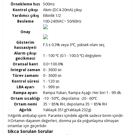
Örnekleme hızı
500ms
Kontrol çıkışı
Akım (DC4-20mA) çıkışı
Yardımcı çıkış
Etkinlik 1/2
Besleme
100-240VAC~ 50/60Hz
Onay
Gösterim
F.S ± 0.3% veya 3℃, yüksek olanı seç
hassasiyeti
Alarm çıkışı
1 - 100 ℃ (0.1 - 100.0 ℃) değişkeni
gecikmesi
Oransal bant
0.0~100.0%
İntegral zaman
0 - 3600 sn
Türev zamanı
0 - 3600 sn
Kontrol süresi
1 - 120 sn
LBA ayarı
1 - 999 sn
Rampa ayarı
Rampa Yukarı, Rampa Aşağı: Her biri 1 - 99 dk.
Ortam sıcaklığı
-10 - 50℃, depolama: -20 - 60℃
Ortam nemi
35 ~ 85% RH, depolama 35 ~ 85% RH
Ağırlık
Yaklaşık 351g(Yaklaşık 232g)
※Ağırlık ambalajı içerir. Parantez içindeki ağırlık sadece birim içindir.
※Ortamın dayanım değerleri, donma ya da yoğunlaşma olmayan
ortamlar için geçerlidir.
Sikca Sorulan Sorular