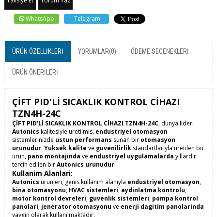
Tavsiye Et
Yorum Yaz
WhatsApp
Telegram
ÜRÜN ÖZELLIKLERI
YORUMLAR
(0)
ÖDEME SEÇENEKLERI
ÜRÜN ÖNERILERI
ÇİFT PID'Lİ SICAKLIK KONTROL CİHAZI
TZN4H-24C
ÇİFT PID'Lİ SICAKLIK KONTROL CİHAZI TZN4H-24C
, dunya lideri
Autonics
kalitesiyle uretilmis,
endustriyel otomasyon
sistemlerinizde
ustun performans
sunan bir
otomasyon
urunudur
.
Yuksek kalite
ve
guvenilirlik
standartlariyla uretilen bu
urun,
pano montajinda
ve
endustriyel uygulamalarda
yillardir
tercih edilen bir
Autonics urunudur
.
Kullanim Alanlari:
Autonics
urunleri, genis kullanim alaniyla
endustriyel otomasyon
,
bina otomasyonu
,
HVAC sistemleri
,
aydinlatma kontrolu
,
motor kontrol devreleri
,
guvenlik sistemleri
,
pompa kontrol
panolari
,
jenerator otomasyonu
ve
enerji dagitim panolarinda
yaygin olarak kullanilmaktadir.