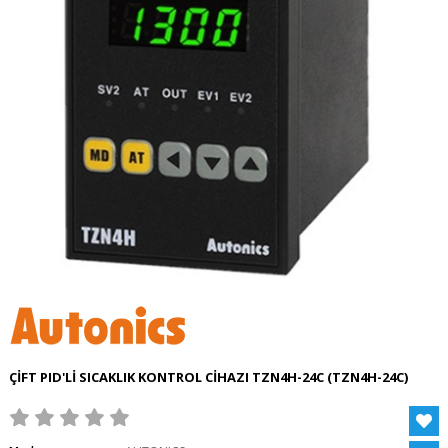
ÇİFT PID'Lİ SICAKLIK KONTROL CİHAZI TZN4H-24C
(TZN4H-24C)