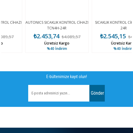
AZI
AUTONICS SICAKLIK KONTROL CİHAZI
SICAKLIK KONTROL CİHAZI TCN4
TCN4H-24R
24R
₺2.453,74
₺2.545,15
₺4.089,57
₺4.241,92
Ücretsiz Kargo
Ücretsiz Kargo
%40
İndirim
%40
İndirim
E-bültenimize kayıt olun!
Gönder