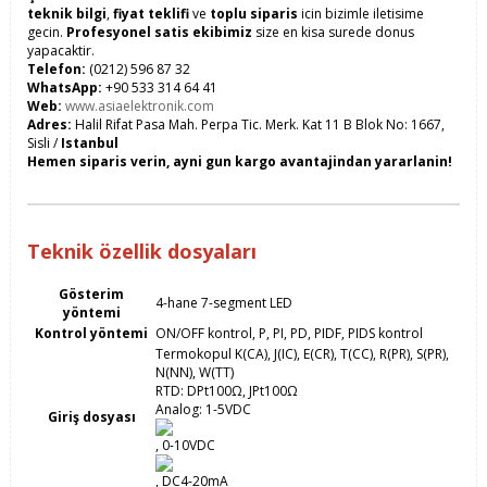
teknik bilgi
,
fiyat teklifi
ve
toplu siparis
icin bizimle iletisime
gecin.
Profesyonel satis ekibimiz
size en kisa surede donus
yapacaktir.
Telefon:
(0212) 596 87 32
WhatsApp:
+90 533 314 64 41
Web:
www.asiaelektronik.com
Adres:
Halil Rifat Pasa Mah. Perpa Tic. Merk. Kat 11 B Blok No: 1667,
Sisli /
Istanbul
Hemen siparis verin, ayni gun kargo avantajindan yararlanin!
Teknik özellik dosyaları
Gösterim
4-hane 7-segment LED
yöntemi
Kontrol yöntemi
ON/OFF kontrol, P, PI, PD, PIDF, PIDS kontrol
Termokopul K(CA), J(IC), E(CR), T(CC), R(PR), S(PR),
N(NN), W(TT)
RTD: DPt100Ω, JPt100Ω
Analog: 1-5VDC
Giriş dosyası
, 0-10VDC
, DC4-20mA