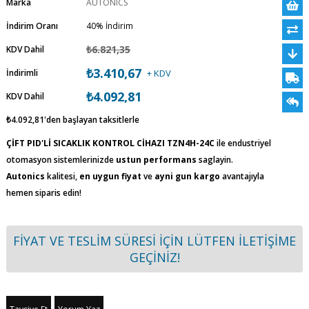
Marka
AUTONICS
İndirim Oranı
40
%
İndirim
₺6.821,35
KDV Dahil
₺3.410,67
İndirimli
+ KDV
₺4.092,81
KDV Dahil
₺4.092,81
'den başlayan taksitlerle
ÇİFT PID'Lİ SICAKLIK KONTROL CİHAZI TZN4H-24C
ile endustriyel
otomasyon sistemlerinizde
ustun performans
saglayin.
Autonics
kalitesi,
en uygun fiyat
ve
ayni gun kargo
avantajıyla
hemen siparis edin!
FİYAT VE TESLİM SÜRESİ İÇİN LÜTFEN İLETİŞİME
GEÇİNİZ!