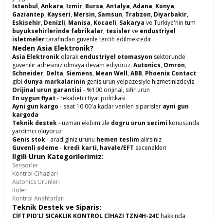
Istanbul
,
Ankara
,
Izmir
,
Bursa
,
Antalya
,
Adana
,
Konya
,
Gaziantep
,
Kayseri
,
Mersin
,
Samsun
,
Trabzon
,
Diyarbakir
,
Eskisehir
,
Denizli
,
Manisa
,
Kocaeli
,
Sakarya
ve Turkiye'nin tum
buyuksehirlerinde
fabrikalar
,
tesisler
ve
endustriyel
isletmeler
tarafindan guvenle tercih edilmektedir.
Neden Asia Elektronik?
Asia Elektronik
olarak
endustriyel otomasyon
sektorunde
guvenilir adresiniz olmaya devam ediyoruz.
Autonics
,
Omron
,
Schneider
,
Delta
,
Siemens
,
Mean Well
,
ABB
,
Phoenix Contact
gibi
dunya markalarinin
genis urun yelpazesiyle hizmetinizdeyiz.
Orijinal urun garantisi
- %100 orijinal, sifir urun
En uygun fiyat
- rekabetci fiyat politikasi
Ayni gun kargo
- saat 16:00'a kadar verilen siparisler
ayni gun
kargoda
Teknik destek
- uzman ekibimizle
dogru urun secimi
konusunda
yardimci oluyoruz
Genis stok
- aradiginiz urunu
hemen teslim
alirsiniz
Guvenli odeme
-
kredi karti
,
havale/EFT
secenekleri
Ilgili Urun Kategorilerimiz:
Sensorler
Kontrol Cihazlari
Autonics Urunleri
Roler
Kontrol Anahtarlari
Teknik Destek ve Siparis:
ÇİFT PID'Lİ SICAKLIK KONTROL CİHAZI TZN4H-24C
hakkinda