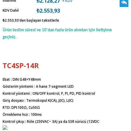
₺2.128,27
İndirimli
+ KDV
₺2.553,93
KDV Dahil
₺2.553,93
'den başlayan taksitlerle
Ürün teslim süresi ve 10'dan fazla ürün alımları için iletişime
geçiniz.
TC4SP-14R
Ebat : DIN G48×Y48mm
Gösterim yöntemi : 4-hane 7-segment LED
Kontrol yöntemi : ON/OFF kontrol, P, PI, PD, PID kontrol
Giriş dosyası : Termokopul K(CA), J(IC), L(IC)
RTD: DPt100Ω, Cu50Ω
Örnekleme hızı : 100ms
Kontrol çıkışı : Röle (250VAC~ 3A) ya da SSR sürücü (12VDC