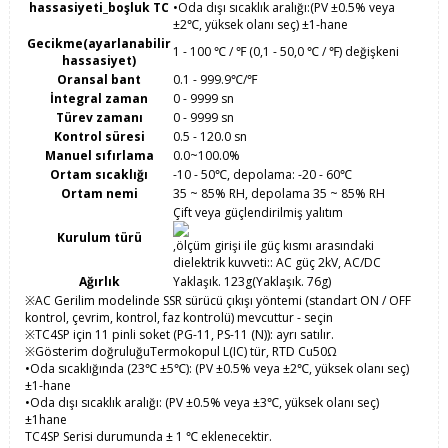
hassasiyeti_boşluk TC
•Oda dışı sıcaklık aralığı:(PV ±0.5% veya
±2℃, yüksek olanı seç) ±1-hane
Gecikme(ayarlanabilir
1 - 100 ℃ / ℉ (0,1 - 50,0 ℃ / ℉) değişkeni
hassasiyet)
Oransal bant
0.1 - 999.9℃/℉
İntegral zaman
0 - 9999 sn
Türev zamanı
0 - 9999 sn
Kontrol süresi
0.5 - 120.0 sn
Manuel sıfırlama
0.0~100.0%
Ortam sıcaklığı
-10 - 50℃, depolama: -20 - 60℃
Ortam nemi
35 ~ 85% RH, depolama 35 ~ 85% RH
Çift veya güçlendirilmiş yalıtım
Kurulum türü
,ölçüm girişi ile güç kısmı arasındaki
dielektrik kuvveti:: AC güç 2kV, AC/DC
Ağırlık
Yaklaşık. 123g(Yaklaşık. 76g)
※AC Gerilim modelinde SSR sürücü çıkışı yöntemi (standart ON / OFF
kontrol, çevrim, kontrol, faz kontrolü) mevcuttur - seçin
※TC4SP için 11 pinli soket (PG-11, PS-11 (N)): ayrı satılır.
※Gösterim doğruluğuTermokopul L(IC) tür, RTD Cu50Ω
•Oda sıcaklığında (23℃ ±5℃): (PV ±0.5% veya ±2℃, yüksek olanı seç)
±1-hane
•Oda dışı sıcaklık aralığı: (PV ±0.5% veya ±3℃, yüksek olanı seç)
±1hane
TC4SP Serisi durumunda ± 1 ℃ eklenecektir.