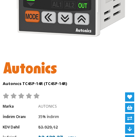
Autonıcs TC4SP-14R
(TC4SP-14R)
Marka
AUTONICS
İndirim Oranı
35
%
İndirim
₺3.929,12
KDV Dahil