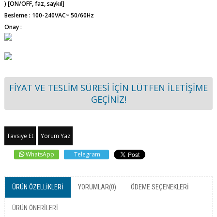
) [ON/OFF, faz, saykıl]
Besleme : 100-240VAC~ 50/60Hz
Onay :
FİYAT VE TESLİM SÜRESİ İÇİN LÜTFEN İLETİŞİME
GEÇİNİZ!
Tavsiye Et
Yorum Yaz
WhatsApp
Telegram
ÜRÜN ÖZELLIKLERI
YORUMLAR
(0)
ÖDEME SEÇENEKLERI
ÜRÜN ÖNERILERI