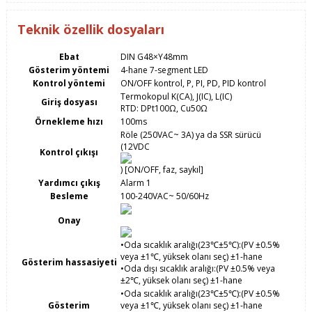
Teknik özellik dosyaları
Ebat
DIN G48×Y48mm
Gösterim yöntemi
4-hane 7-segment LED
Kontrol yöntemi
ON/OFF kontrol, P, PI, PD, PID kontrol
Termokopul K(CA), J(IC), L(IC)
Giriş dosyası
RTD: DPt100Ω, Cu50Ω
Örnekleme hızı
100ms
Röle (250VAC~ 3A) ya da SSR sürücü
(12VDC
Kontrol çıkışı
) [ON/OFF, faz, saykıl]
Yardımcı çıkış
Alarm 1
Besleme
100-240VAC~ 50/60Hz
Onay
•Oda sıcaklık aralığı(23℃±5℃):(PV ±0.5%
veya ±1℃, yüksek olanı seç) ±1-hane
Gösterim hassasiyeti
•Oda dışı sıcaklık aralığı:(PV ±0.5% veya
±2℃, yüksek olanı seç) ±1-hane
•Oda sıcaklık aralığı(23℃±5℃):(PV ±0.5%
Gösterim
veya ±1℃, yüksek olanı seç) ±1-hane