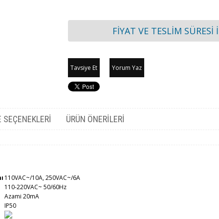
FİYAT VE TESLİM SÜRESİ 
Tavsiye Et
Yorum Yaz
 SEÇENEKLERI
ÜRÜN ÖNERILERI
mı
110VAC~/10A, 250VAC~/6A
110-220VAC~ 50/60Hz
Azami 20mA
IP50