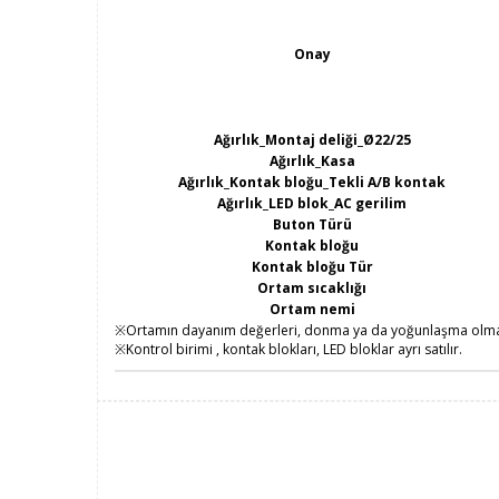
Onay
Ağırlık_Montaj deliği_Ø22/25
Ağırlık_Kasa
Ağırlık_Kontak bloğu_Tekli A/B kontak
Ağırlık_LED blok_AC gerilim
Buton Türü
Kontak bloğu
Kontak bloğu Tür
Ortam sıcaklığı
Ortam nemi
※Ortamın dayanım değerleri, donma ya da yoğunlaşma olmaya
※Kontrol birimi , kontak blokları, LED bloklar ayrı satılır.