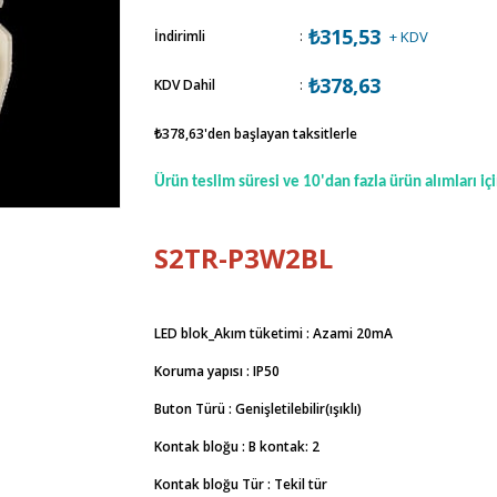
₺315,53
İndirimli
:
+ KDV
₺378,63
KDV Dahil
:
₺378,63
'den başlayan taksitlerle
Ürün teslim süresi ve 10'dan fazla ürün alımları içi
S2TR-P3W2BL
LED blok_Akım tüketimi : Azami 20mA
Koruma yapısı : IP50
Buton Türü : Genişletilebilir(ışıklı)
Kontak bloğu : B kontak: 2
Kontak bloğu Tür : Tekil tür