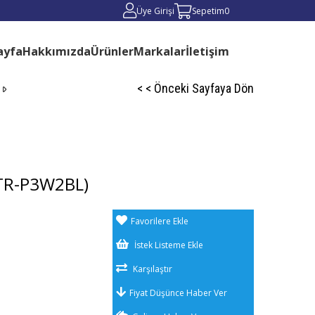
Üye Girişi
Sepetim
0
ayfa
Hakkımızda
Ürünler
Markalar
İletişim
< < Önceki Sayfaya Dön
TR-P3W2BL)
Favorilere Ekle
İstek Listeme Ekle
Karşılaştır
Fiyat Düşünce Haber Ver