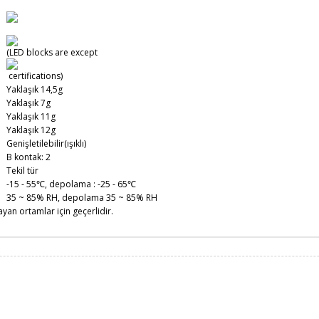
(LED blocks are except
certifications)
Yaklaşık 14,5g
Yaklaşık 7g
Yaklaşık 11g
Yaklaşık 12g
Genişletilebilir(ışıklı)
B kontak: 2
Tekil tür
-15 - 55℃, depolama : -25 - 65℃
35 ~ 85% RH, depolama 35 ~ 85% RH
n ortamlar için geçerlidir.