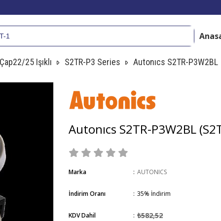
Anas
Çap22/25 Işıklı
S2TR-P3 Series
Autonıcs S2TR-P3W2BL
Autonıcs S2TR-P3W2BL
(S2
Marka
:
AUTONICS
İndirim Oranı
:
35
%
İndirim
₺582,52
KDV Dahil
: