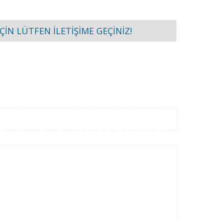
İÇİN LÜTFEN İLETİŞİME GEÇİNİZ!